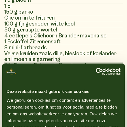
75 g bloem
1 Ei
150 g panko
Olie om in te frituren
100 g fijngesneden witte kool
50 g geraspte wortel
4 eetlepels Oliehoorn Brander mayonaise
1 Esslöffel Zitronensaft
8 mini-flatbreads
Verse kruiden zoals dille, bieslook of koriander
en limoen als garnering
Pfeffer und Salz nach Geschmack
(9)
Deze website maakt gebruik van cookies
Anweisungen
We gebruiken cookies om content en advertenties te
personaliseren, om functies voor social media te bieden
1
Meng de kool en wortel in een kom en voeg
en om ons websiteverkeer te analyseren. Ook delen we
informatie over uw gebruik van onze site met onze
de Brander mayonaise met het citroensap