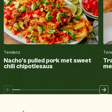
Tendenz
Ten
Nacho’s pulled pork met sweet
Tr
chili chipotlesaus
me