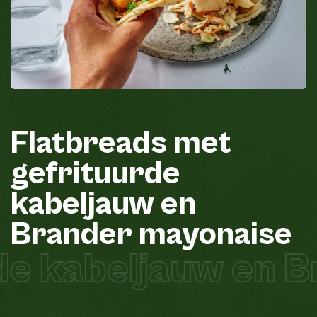
Flatbreads
met
gefrituurde
kabeljauw
en
Brander
mayonaise
de kabeljauw en 