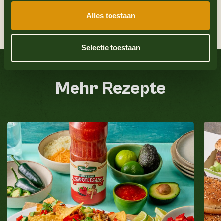
Brander mayonaise.
Alles toestaan
9
Garneer met verse kruiden en een partje
limoen.
Selectie toestaan
Siehe auch
Mehr Rezepte