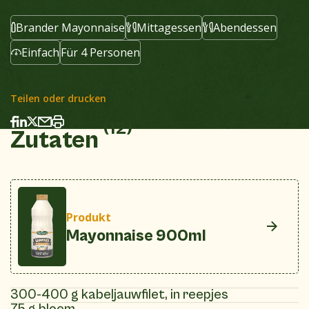
Brander Mayonnaise
Mittagessen
Abendessen
Einfach
Für 4 Personen
Teilen oder drucken
(12)
Zutaten
Produkt
Mayonnaise 900ml
300-400 g kabeljauwfilet, in reepjes