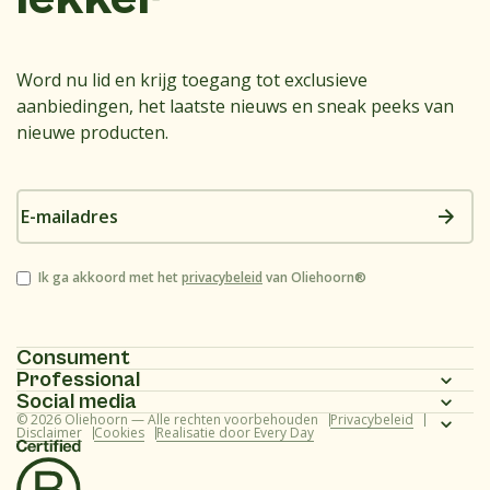
Word nu lid en krijg toegang tot exclusieve
aanbiedingen, het laatste nieuws en sneak peeks van
nieuwe producten.
E-
mailadres
Instemming
Ik ga akkoord met het
privacybeleid
van Oliehoorn®
Consument
Professional
Homepagina
Social media
Homepagina
© 2026 Oliehoorn — Alle rechten voorbehouden
Privacybeleid
Assortiment
Instagram
Disclaimer
Cookies
Realisatie door Every Day
Assortiment
Recepten
Facebook