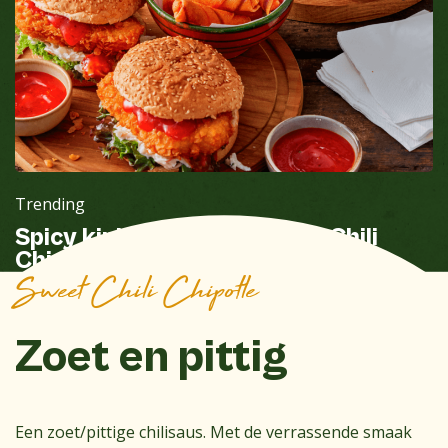
Trending
Spicy kipburger met Sweet Chili
Chipotle saus en kaastengels
Sweet Chili Chipotle
Zoet en pittig
Een zoet/pittige chilisaus. Met de verrassende smaak