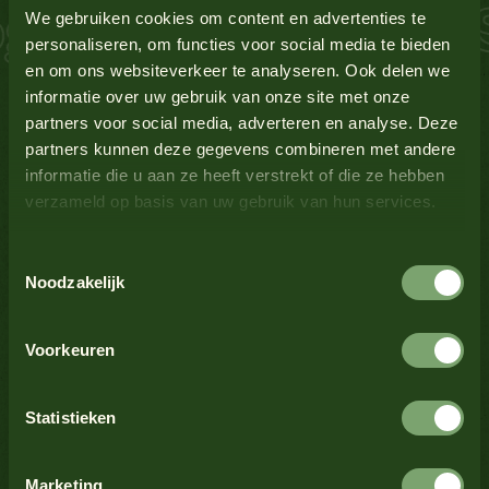
 Zalm Schnitzel S
Glutenbevattende granen
Nee
We gebruiken cookies om content en advertenties te
personaliseren, om functies voor social media te bieden
en om ons websiteverkeer te analyseren. Ook delen we
Lupine
Nee
Bekijk alle producten
informatie over uw gebruik van onze site met onze
partners voor social media, adverteren en analyse. Deze
Melk
Nee
partners kunnen deze gegevens combineren met andere
informatie die u aan ze heeft verstrekt of die ze hebben
verzameld op basis van uw gebruik van hun services.
Mosterd
Nee
Bekijk alle producten
Toestemmingsselectie
Noten
Nee
Noodzakelijk
Bekijk alle producten
Schaaldieren
Nee
Voorkeuren
Selderij
Nee
Statistieken
Bekijk alle producten
Sesamzaad
Nee
Marketing