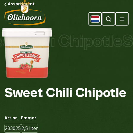
Assortiment
t Chili Chipotle
Sw
Sweet
Chili
Chipotle
Art.nr.
Emmer
203025
2,5 liter