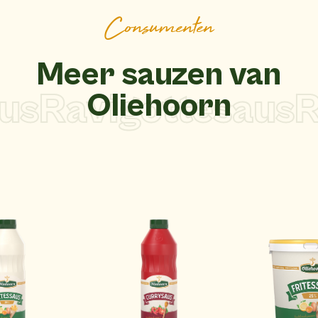
Consumenten
Meer sauzen van
s
Ravigottesaus
Ra
Oliehoorn