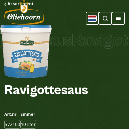
Assortiment
gottesaus
Ravigott
Ravigottesaus
Art.nr.
Emmer
572100
10 liter