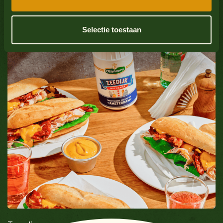
Weekdieren
Nee
Bekijk alle producten
Selectie toestaan
Sulfaatdioxide
Nee
Bekijk alle producten