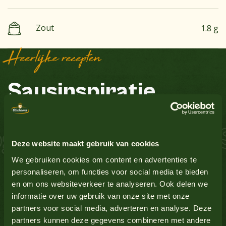
Zout
1.8 g
Heerlijke recepten
Bekijk alle producten
Sausinspiratie
Aardnoten
Nee
Ei
Ja
 Zalm Schnitzel S
Bekijk alle producten
Deze website maakt gebruik van cookies
Glutenbevattende granen
Nee
We gebruiken cookies om content en advertenties te
personaliseren, om functies voor social media te bieden
en om ons websiteverkeer te analyseren. Ook delen we
Lupine
Nee
Bekijk alle producten
informatie over uw gebruik van onze site met onze
partners voor social media, adverteren en analyse. Deze
Melk
Nee
partners kunnen deze gegevens combineren met andere