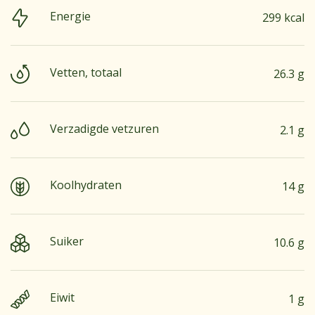
Energie
299 kcal
Vetten, totaal
26.3 g
Verzadigde vetzuren
2.1 g
Koolhydraten
14 g
Suiker
10.6 g
Eiwit
1 g