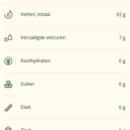
Vetten, totaal
92 g
Verzadigde vetzuren
7 g
Koolhydraten
0 g
Suiker
0 g
Eiwit
0 g