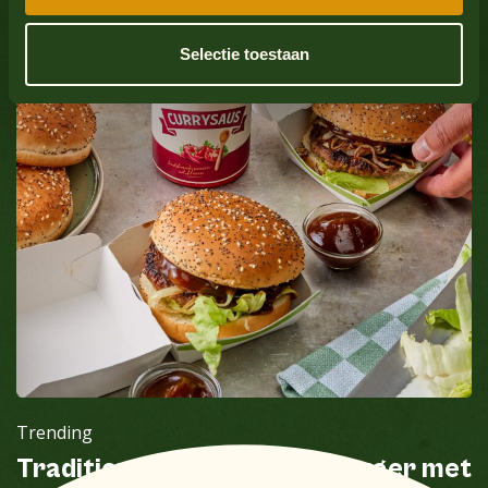
Weekdieren
Nee
Bekijk alle producten
Selectie toestaan
Sulfaatdioxide
Nee
Bekijk alle producten
Trending
Traditioneel broodje hamburger met