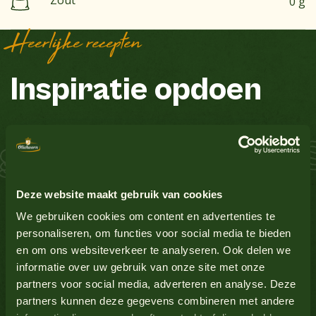
Zout
0 g
Heerlijke recepten
Inspiratie opdoen
Bekijk alle producten
Aardnoten
Nee
 Zalm Schnitzel S
Ei
Nee
Bekijk alle producten
Deze website maakt gebruik van cookies
Glutenbevattende granen
Nee
We gebruiken cookies om content en advertenties te
personaliseren, om functies voor social media te bieden
en om ons websiteverkeer te analyseren. Ook delen we
Lupine
Nee
Bekijk alle producten
informatie over uw gebruik van onze site met onze
partners voor social media, adverteren en analyse. Deze
Melk
Nee
partners kunnen deze gegevens combineren met andere