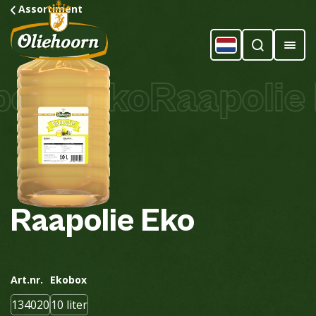
Assortiment
lie Eko
Raapolie 
Raapolie
Eko
Art.nr.
Ekobox
134020
10 liter