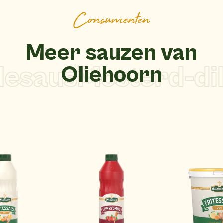
Consumenten
Meer sauzen van
esaus
Mosterd-dill
Oliehoorn