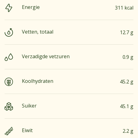
Energie
311 kcal
Vetten, totaal
12.7 g
Verzadigde vetzuren
0.9 g
Koolhydraten
45.2 g
Suiker
45.1 g
Eiwit
2.2 g