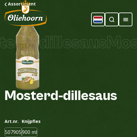
Assortiment
rd-dillesaus
Most
Mosterd-dillesaus
Art.nr.
Knijpfles
507905
900 ml