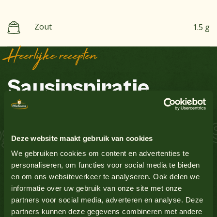
Zout
1.5 g
Heerlijke recepten
Bekijk alle producten
Sausinspiratie
Aardnoten
Nee
Ei
Nee
 Zalm Schnitzel S
Bekijk alle producten
Deze website maakt gebruik van cookies
Glutenbevattende granen
Nee
We gebruiken cookies om content en advertenties te
personaliseren, om functies voor social media te bieden
en om ons websiteverkeer te analyseren. Ook delen we
Lupine
Nee
Bekijk alle producten
informatie over uw gebruik van onze site met onze
partners voor social media, adverteren en analyse. Deze
Melk
Nee
partners kunnen deze gegevens combineren met andere