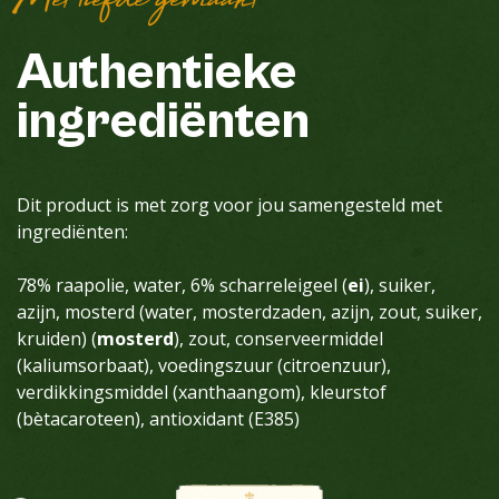
Met liefde gemaakt
Authentieke
ingrediënten
Dit product is met zorg voor jou samengesteld met
ingrediënten:
78% raapolie, water, 6% scharreleigeel (
ei
), suiker,
azijn, mosterd (water, mosterdzaden, azijn, zout, suiker,
kruiden) (
mosterd
), zout, conserveermiddel
(kaliumsorbaat), voedingszuur (citroenzuur),
verdikkingsmiddel (xanthaangom), kleurstof
(bètacaroteen), antioxidant (E385)