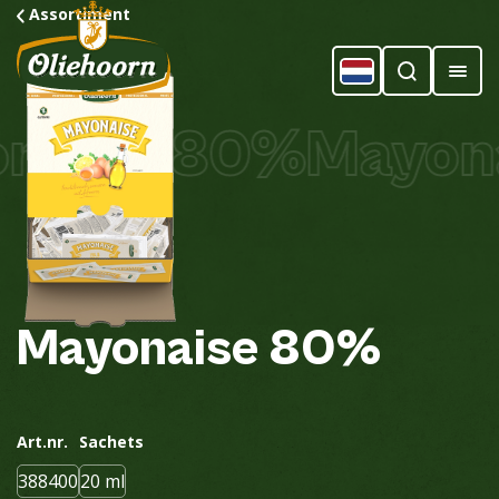
Assortiment
aise 80%
Mayona
Mayonaise
80%
Art.nr.
Sachets
388400
20 ml