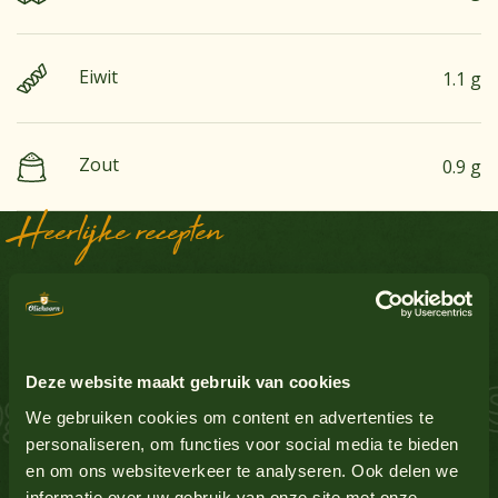
Eiwit
1.1 g
Zout
0.9 g
Heerlijke recepten
Bekijk alle producten
Aardnoten
Nee
Sausinspiratie
Ei
Ja
Bekijk alle producten
Deze website maakt gebruik van cookies
 Zalm Schnitzel S
Glutenbevattende granen
Nee
We gebruiken cookies om content en advertenties te
personaliseren, om functies voor social media te bieden
en om ons websiteverkeer te analyseren. Ook delen we
Lupine
Nee
Bekijk alle producten
informatie over uw gebruik van onze site met onze