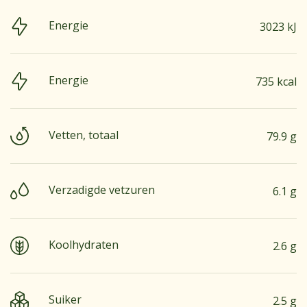
Energie
3023 kJ
Energie
735 kcal
Vetten, totaal
79.9 g
Verzadigde vetzuren
6.1 g
Koolhydraten
2.6 g
Suiker
2.5 g