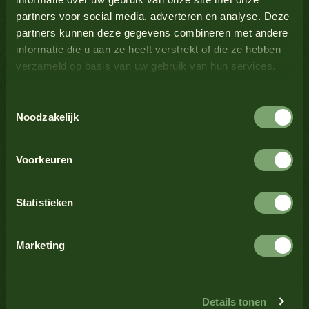
partners voor social media, adverteren en analyse. Deze
Melk
Nee
partners kunnen deze gegevens combineren met andere
informatie die u aan ze heeft verstrekt of die ze hebben
verzameld op basis van uw gebruik van hun services.
Mosterd
Ja
Bekijk alle producten
Toestemmingsselectie
Noten
Nee
Noodzakelijk
Bekijk alle producten
Schaaldieren
Nee
Voorkeuren
Selderij
Nee
Statistieken
Bekijk alle producten
Sesamzaad
Nee
Marketing
Soja
Nee
Bekijk alle producten
Details tonen
Trending