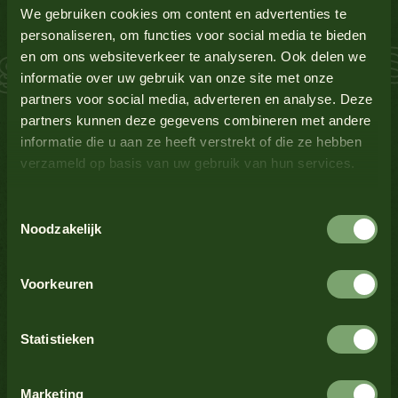
Glutenbevattende granen
Ja
We gebruiken cookies om content en advertenties te
personaliseren, om functies voor social media te bieden
 Zalm Schnitzel S
en om ons websiteverkeer te analyseren. Ook delen we
Lupine
Nee
Bekijk alle producten
informatie over uw gebruik van onze site met onze
partners voor social media, adverteren en analyse. Deze
Melk
Nee
partners kunnen deze gegevens combineren met andere
informatie die u aan ze heeft verstrekt of die ze hebben
verzameld op basis van uw gebruik van hun services.
Mosterd
Ja
Bekijk alle producten
Toestemmingsselectie
Noten
Nee
Noodzakelijk
Bekijk alle producten
Schaaldieren
Nee
Voorkeuren
Selderij
Nee
Statistieken
Bekijk alle producten
Sesamzaad
Nee
Marketing