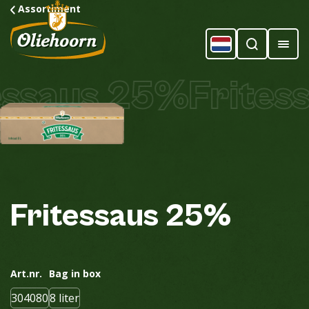
Assortiment
ssaus 25%
Fritess
Fritessaus
25%
Art.nr.
Bag in box
304080
8 liter