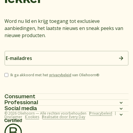
Word nu lid en krijg toegang tot exclusieve
aanbiedingen, het laatste nieuws en sneak peeks van
nieuwe producten.
E-
mailadres
Instemming
Ik ga akkoord met het
privacybeleid
van Oliehoorn®
Consument
Professional
Homepagina
Social media
Homepagina
© 2026 Oliehoorn — Alle rechten voorbehouden
Privacybeleid
Assortiment
Instagram
Disclaimer
Cookies
Realisatie door Every Day
Assortiment
Recepten
Facebook