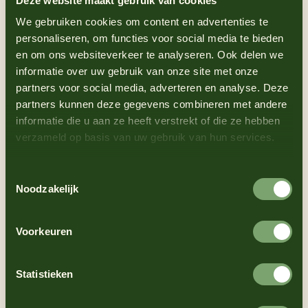
Deze website maakt gebruik van cookies
1 Esslöffel Olivenöl
We gebruiken cookies om content en advertenties te
Sap van ½ limoen
personaliseren, om functies voor social media te bieden
en om ons websiteverkeer te analyseren. Ook delen we
informatie over uw gebruik van onze site met onze
(10)
partners voor social media, adverteren en analyse. Deze
Anweisungen
partners kunnen deze gegevens combineren met andere
informatie die u aan ze heeft verstrekt of die ze hebben
verzameld op basis van uw gebruik van hun services.
1
Koolsalade: meng gesneden kool, wortel en
bosuitjes in een kom, voeg olijfolie en
Toestemmingsselectie
limoensap toe, schep goed om en zet koel
Noodzakelijk
tot gebruik.
2
Klop de kipfilets plat tot gelijke dikte.
Voorkeuren
3
Meng bloem met paprikapoeder,
knoflookpoeder, zout en peper.
Statistieken
4
Haal de kip door bloem ei paneermeel.
5
Verhit olie in een pan of frituurpan en bak