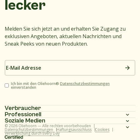
lecker
Melden Sie sich jetzt an und erhalten Sie Zugang zu
exklusiven Angeboten, aktuellen Nachrichten und
Sneak Peeks von neuen Produkten.
E-
Mail
Adresse
Zustimmung
Ich bin mit den Oliehoorn®
Datenschutzbestimmungen
einverstanden
Verbraucher
Professionell
Homepage
Soziale Medien
Homepage
© 2026 Oliehoorn — Alle rechten voorbehouden
Produktpalette
Instagram
Datenschutzbestimmungen
Haftungsausschluss
Cookies
Verwirklichung durch Every Day
Produktpalette