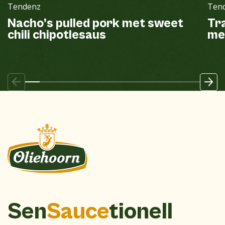
Tendenz
Ten
Nacho’s pulled pork met sweet
Tr
chili chipotlesaus
me
Sen
Sauce
tionell