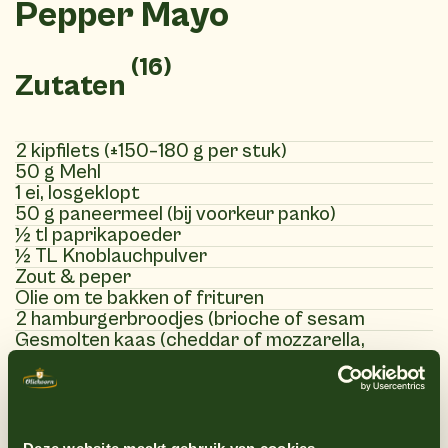
Pepper Mayo
(16)
Zutaten
2 kipfilets (±150–180 g per stuk)
50 g Mehl
1 ei, losgeklopt
50 g paneermeel (bij voorkeur panko)
½ tl paprikapoeder
½ TL Knoblauchpulver
Zout & peper
Olie om te bakken of frituren
2 hamburgerbroodjes (brioche of sesam
Gesmolten kaas (cheddar of mozzarella,
optioneel)
Eventueel jalapeño, krokante uitjes of avocado
100 g witte of rode kool, dun gesneden
1 wortel, geraspt
2 Frühlingszwiebeln, in Ringe geschnitten