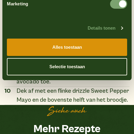
Marketing
de kip 4–5 minuten per kant goudbruin en
gaar. Laat uitlekken op keukenpapier.
6
Snijd de broodjes doormidden en rooster ze
Details tonen
kort.
7
Leg op de onderste helft van het broodje
Alles toestaan
een flinke portie koolsalade.
8
Leg de krokante kipfilet erop.
Selectie toestaan
9
Voeg eventueel gesmolten kaas, jalapeño,
avocado toe.
10
Dek af met een flinke drizzle Sweet Pepper
Mayo en de bovenste helft van het broodje.
Siehe auch
Mehr Rezepte