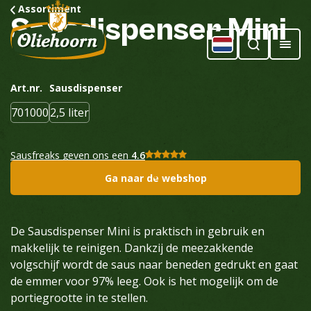
Assortiment
Sausdispenser
Mini
Art.nr.
Sausdispenser
701000
2,5 liter
Sausfreaks geven ons een
4.6
Ga naar de webshop
De Sausdispenser Mini is praktisch in gebruik en
makkelijk te reinigen. Dankzij de meezakkende
volgschijf wordt de saus naar beneden gedrukt en gaat
de emmer voor 97% leeg. Ook is het mogelijk om de
portiegrootte in te stellen.