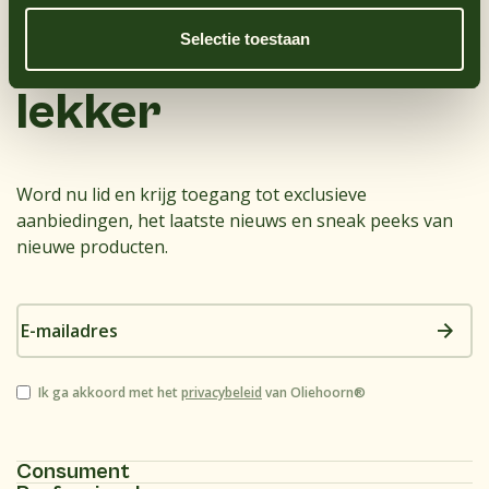
Bekijk alle producten
Selectie toestaan
Sen
saus
ioneel
Sulfaatdioxide
Nee
lekker
Bekijk alle producten
Word nu lid en krijg toegang tot exclusieve
aanbiedingen, het laatste nieuws en sneak peeks van
nieuwe producten.
E-
mailadres
Instemming
Ik ga akkoord met het
privacybeleid
van Oliehoorn®
Consument