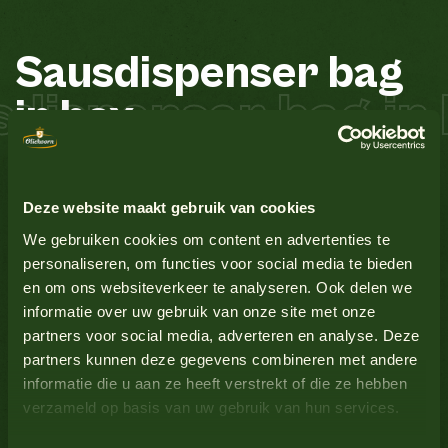
Sausdispenser
bag
Bekijk alle producten
dispenser bag in
in
box
Aardnoten
Nee
Ei
Nee
Bekijk alle producten
De roestvrijstalen sausdispensers van Oliehoorn zijn
Deze website maakt gebruik van cookies
zeer licht in bediening en eenvoudig in gebruik.
Glutenbevattende granen
Nee
We gebruiken cookies om content en advertenties te
Doordat de portiegrootte kan worden ingesteld kunt u
personaliseren, om functies voor social media te bieden
zorgen voor een juiste portionering. Het roestvrijstalen
en om ons websiteverkeer te analyseren. Ook delen we
Lupine
Nee
materiaal kan in de vaatwasser worden gereinigd en
Bekijk alle producten
informatie over uw gebruik van onze site met onze
garandeert een lange levensduur. Het luchtdichte
partners voor social media, adverteren en analyse. Deze
systeem met de saus in bag in box verpakking zorgt
Melk
Nee
partners kunnen deze gegevens combineren met andere
voor behoud van optimale kwaliteit van de saus. De
informatie die u aan ze heeft verstrekt of die ze hebben
Sausking Rood is geschikt voor 8 kilo zakken currysaus,
verzameld op basis van uw gebruik van hun services.
Mosterd
Nee
Bekijk alle producten
tomatenketchup en wimpiesaus. Oliehoorn levert en
administreert dispensers uit via de hiervoor in de arm