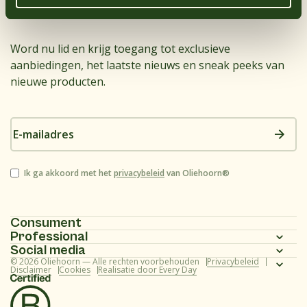
Bekijk alle producten
Word nu lid en krijg toegang tot exclusieve
aanbiedingen, het laatste nieuws en sneak peeks van
nieuwe producten.
E-
mailadres
Instemming
Ik ga akkoord met het
privacybeleid
van Oliehoorn®
Consument
Professional
Homepagina
Social media
Homepagina
© 2026 Oliehoorn — Alle rechten voorbehouden
Privacybeleid
Assortiment
Instagram
Disclaimer
Cookies
Realisatie door Every Day
Assortiment
Recepten
Facebook