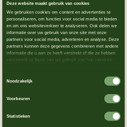
proeven. Als tussendoortje of lunch. Dus kwam slagerij
Deze website maakt gebruik van cookies
Vet met overheerlijke broodjes van de beste kwaliteit.
We gebruiken cookies om content en advertenties te
Vanaf de eerste dag bleek deze lekkernij een
personaliseren, om functies voor social media te bieden
doorslaand succes.
en om ons websiteverkeer te analyseren. Ook delen we
De Amsterdamse
informatie over uw gebruik van onze site met onze
partners voor social media, adverteren en analyse. Deze
Zeedijk Mayonaise
partners kunnen deze gegevens combineren met andere
informatie die u aan ze heeft verstrekt of die ze hebben
verzameld op basis van uw gebruik van hun services.
De absolute smaakmaker van het gelijknamige broodje
is de Zeedijk Kerrie Mayonaise. Slagerij Vet speelde met
Toestemmingsselectie
ingrediënten totdat een unieke smaakbeleving werd
Noodzakelijk
gevonden. Die valt het best te omschrijven als een
tongstrelende, zoet-pittige kerrie saus. Eigenlijk tè
Voorkeuren
lekker!
De afgelopen 20 jaar is de vraag naar de mayonaise
alleen maar toegenomen. Om het lokale succes van de
Statistieken
kerrie mayonaise verder te laten groeien werd besloten