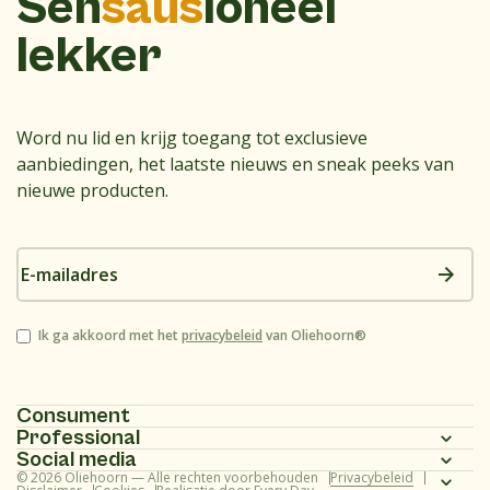
Sen
saus
ioneel
lekker
Word nu lid en krijg toegang tot exclusieve
aanbiedingen, het laatste nieuws en sneak peeks van
nieuwe producten.
E-
mailadres
Instemming
Ik ga akkoord met het
privacybeleid
van Oliehoorn®
Consument
Professional
Homepagina
Social media
Homepagina
© 2026 Oliehoorn — Alle rechten voorbehouden
Privacybeleid
Assortiment