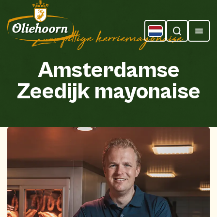
Zoet-pittige kerriemayonaise
Amsterdamse
Zeedijk
mayonaise