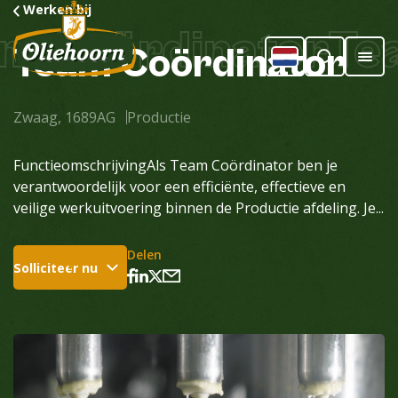
Werken bij
m Coördinator
Tea
Team
Coördinator
Zwaag, 1689AG
Productie
FunctieomschrijvingAls Team Coördinator ben je
verantwoordelijk voor een efficiënte, effectieve en
veilige werkuitvoering binnen de Productie afdeling. Je...
Delen
Solliciteer nu