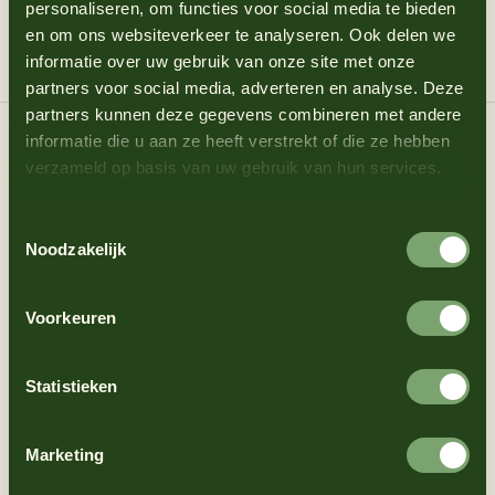
vacature kun je contact opnemen met Atso de Jong,
personaliseren, om functies voor social media te bieden
telefoonnummer: 088-2441200.
en om ons websiteverkeer te analyseren. Ook delen we
informatie over uw gebruik van onze site met onze
partners voor social media, adverteren en analyse. Deze
partners kunnen deze gegevens combineren met andere
informatie die u aan ze heeft verstrekt of die ze hebben
Solliciteren
verzameld op basis van uw gebruik van hun services.
Toestemmingsselectie
We maken graag kennis met je. De koffie staat voor je
Noodzakelijk
klaar.
Voorkeuren
Voor- en achternaam
Statistieken
Marketing
E-mailadres