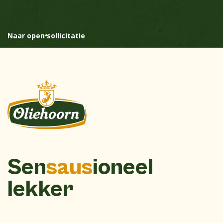
Naar open sollicitatie
Sen
saus
ioneel
lekker