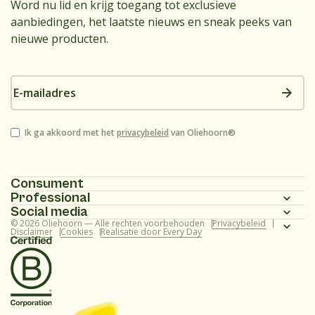
Word nu lid en krijg toegang tot exclusieve
aanbiedingen, het laatste nieuws en sneak peeks van
nieuwe producten.
E-
mailadres
Instemming
Ik ga akkoord met het
privacybeleid
van Oliehoorn®
Consument
Professional
Homepagina
Social media
Homepagina
© 2026 Oliehoorn — Alle rechten voorbehouden
Privacybeleid
Assortiment
Instagram
Disclaimer
Cookies
Realisatie door Every Day
Assortiment
Recepten
Facebook
Recepten
Over ons
Youtube
Over ons
Veelgestelde vragen (consument)
TikTok