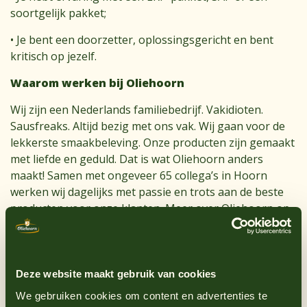
soortgelijk pakket;
• Je bent een doorzetter, oplossingsgericht en bent
kritisch op jezelf.
Waarom werken bij Oliehoorn
Wij zijn een Nederlands familiebedrijf. Vakidioten.
Sausfreaks. Altijd bezig met ons vak. Wij gaan voor de
lekkerste smaakbeleving. Onze producten zijn gemaakt
met liefde en geduld. Dat is wat Oliehoorn anders
maakt! Samen met ongeveer 65 collega’s in Hoorn
werken wij dagelijks met passie en trots aan de beste
producten voor onze klanten. Meer over Oliehoorn op
www.Oliehoorn.nl
Solliciteren
Deze website maakt gebruik van cookies
Is dit dé baan voor jou? Solliciteer dan via onderstaande
sollicitatiebutton. Voor meer informatie over de
We gebruiken cookies om content en advertenties te