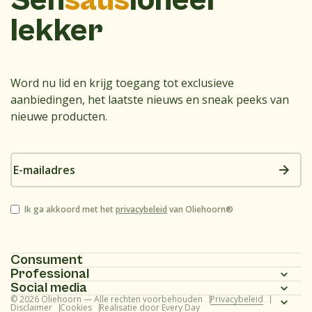
Sen
saus
ioneel
lekker
Word nu lid en krijg toegang tot exclusieve
aanbiedingen, het laatste nieuws en sneak peeks van
nieuwe producten.
E-
mailadres
Instemming
Ik ga akkoord met het
privacybeleid
van Oliehoorn®
Consument
Professional
Homepagina
Social media
Homepagina
© 2026 Oliehoorn — Alle rechten voorbehouden
Privacybeleid
Assortiment
Instagram
Disclaimer
Cookies
Realisatie door Every Day