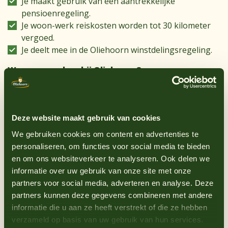
Je maakt gebruik van een aantrekkelijke
pensioenregeling.
Je woon-werk reiskosten worden tot 30 kilometer
vergoed.
Je deelt mee in de Oliehoorn winstdelingsregeling.
Waarom werken bij Oliehoorn?
Wij zijn een Nederlands familiebedrijf. Vakidioten.
Sausfreaks. Altijd bezig met ons vak. Wij gaan voor de
lekkerste smaakbeleving. Onze producten zijn gemaakt
Deze website maakt gebruik van cookies
met liefde en geduld. Dat is wat Oliehoorn anders
We gebruiken cookies om content en advertenties te
maakt! Oliehoorn gelooft in een werkplek waar
personaliseren, om functies voor social media te bieden
iedereen welkom is, ongeacht achtergrond, geslacht,
en om ons websiteverkeer te analyseren. Ook delen we
leeftijd en afkomst. Samen met ongeveer 65 collega’s in
informatie over uw gebruik van onze site met onze
Hoorn werken wij dagelijks met passie en trots aan de
partners voor social media, adverteren en analyse. Deze
beste producten voor onze klanten.
Meer over
partners kunnen deze gegevens combineren met andere
Oliehoorn op
www.Oliehoorn.nl
informatie die u aan ze heeft verstrekt of die ze hebben
Solliciteren?
verzameld op basis van uw gebruik van hun services.