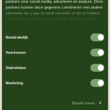
partners voor social media, adverteren en analyse. Deze
partners kunnen deze gegevens combineren met andere
informatie die u aan ze heeft verstrekt of die ze hebben
verzameld op basis van uw gebruik van hun services.
Toestemmingsselectie
Noodzakelijk
Sen
saus
ioneel
Voorkeuren
lekker
Statistieken
Word nu lid en krijg toegang tot exclusieve
aanbiedingen, het laatste nieuws en sneak peeks van
Marketing
nieuwe producten.
E-
Details tonen
mailadres