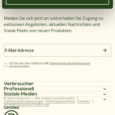
Sulfatdioxid
Nein
Melden Sie sich jetzt an und erhalten Sie Zugang zu
Alle Produkte anzeigen
exklusiven Angeboten, aktuellen Nachrichten und
Sneak Peeks von neuen Produkten.
E-
Mail
Adresse
Zustimmung
Ich bin mit den Oliehoorn®
Datenschutzbestimmungen
einverstanden
Verbraucher
Professionell
Homepage
Soziale Medien
Homepage
© 2026 Oliehoorn — Alle rechten voorbehouden
Produktpalette
Instagram
Datenschutzbestimmungen
Haftungsausschluss
Cookies
Verwirklichung durch Every Day
Produktpalette
Rezepte
Facebook