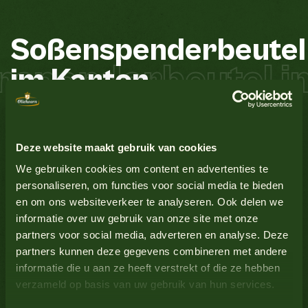
Soßenspenderbeutel
Alle Produkte anzeigen
spenderbeutel i
im
Karton
Erdnüsse
Nein
Ei
Nein
Die Soßenspender von Oliehoorn aus Edelstahl sind
Alle Produkte anzeigen
Deze website maakt gebruik van cookies
sehr leicht zu bedienen und einfach zu handhaben. Da
Glutenhaltiges Getreide
Nein
We gebruiken cookies om content en advertenties te
die Portionsgröße eingestellt werden kann, können Sie
personaliseren, om functies voor social media te bieden
eine korrekte Portionierung gewährleisten. Das
en om ons websiteverkeer te analyseren. Ook delen we
Edelstahlmaterial kann in der Spülmaschine gereinigt
Lupine
Nein
Alle Produkte anzeigen
informatie over uw gebruik van onze site met onze
werden und garantiert eine lange Lebensdauer. Das
partners voor social media, adverteren en analyse. Deze
luftdichte System mit der Sauce in Bag-in-Box-
Milch
Nein
partners kunnen deze gegevens combineren met andere
Verpackung sorgt dafür, dass die optimale Qualität der
informatie die u aan ze heeft verstrekt of die ze hebben
Sauce erhalten bleibt. Der Sausking Red eignet sich für
verzameld op basis van uw gebruik van hun services.
8-kg-Säcke mit Curry Sauce, Tomaten Ketchup und
Senf
Nein
Alle Produkte anzeigen
Wimpie Sauce. Oliehoorn vertreibt und verwaltet die