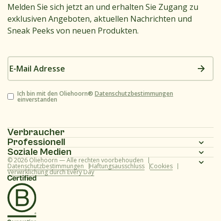
Melden Sie sich jetzt an und erhalten Sie Zugang zu
exklusiven Angeboten, aktuellen Nachrichten und
Sneak Peeks von neuen Produkten.
E-
Mail
Adresse
Zustimmung
Ich bin mit den Oliehoorn®
Datenschutzbestimmungen
einverstanden
Verbraucher
Professionell
Homepage
Soziale Medien
Homepage
© 2026 Oliehoorn — Alle rechten voorbehouden
Produktpalette
Instagram
Datenschutzbestimmungen
Haftungsausschluss
Cookies
Verwirklichung durch Every Day
Produktpalette
Rezepte
Facebook
Rezepte
Über uns
Youtube
Über uns