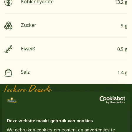
Kohlenhydrate
13.2 g
Zucker
9 g
Eiweiß
0.5 g
Salz
1.4 g
Alle Produkte anzeigen
Leckere Rezepte
Erdnüsse
Nein
Soßen-Inspiration
Ei
Ja
Alle Produkte anzeigen
Deze website maakt gebruik van cookies
Glutenhaltiges Getreide
Nein
We gebruiken cookies om content en advertenties te