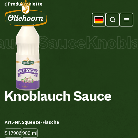
Produktpalette
uch Sauce
Knoblau
Knoblauch
Sauce
Art.-Nr.
Squeeze-Flasche
517906
900 ml