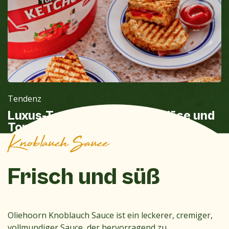
Tendenz
Luxus-Toast mit Schinken, Käse und
Tomate auf Sauerteigbrot mit
Knoblauch Sauce
Ketchup
Frisch und süß
Oliehoorn Knoblauch Sauce ist ein leckerer, cremiger,
vollmundiger Sauce, der hervorragend zu