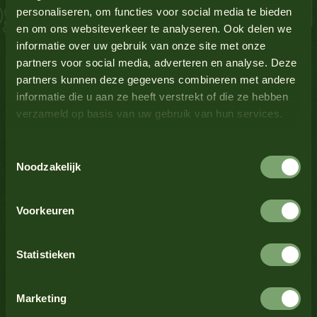
 Lachs Schnitzel 
personaliseren, om functies voor social media te bieden
en om ons websiteverkeer te analyseren. Ook delen we
Lupine
Nein
Alle Produkte anzeigen
informatie over uw gebruik van onze site met onze
partners voor social media, adverteren en analyse. Deze
Milch
Nein
partners kunnen deze gegevens combineren met andere
informatie die u aan ze heeft verstrekt of die ze hebben
verzameld op basis van uw gebruik van hun services.
Senf
Ja
Alle Produkte anzeigen
Toestemmingsselectie
Nüsse
Nein
Noodzakelijk
Alle Produkte anzeigen
Krustentiere
Nein
Voorkeuren
Sellerie
Nein
Statistieken
Alle Produkte anzeigen
Sesamsamen
Nein
Marketing