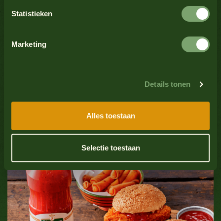
Sellerie
Nein
Statistieken
Alle Produkte anzeigen
Sesamsamen
Nein
Marketing
Soja
Nein
Alle Produkte anzeigen
Details tonen
Fisch
Nein
Tendenz
Alles toestaan
Mollusken
Nein
Ein dicker klassischer Burger mit
Alle Produkte anzeigen
Hamburger Sauce
Selectie toestaan
Sulfatdioxid
Nein
Alle Produkte anzeigen