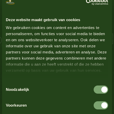
Soßen-Inspiration
Ei
Ja
Alle Produkte anzeigen
Deze website maakt gebruik van cookies
Glutenhaltiges Getreide
Nein
We gebruiken cookies om content en advertenties te
 Lachs Schnitzel 
personaliseren, om functies voor social media te bieden
en om ons websiteverkeer te analyseren. Ook delen we
Lupine
Nein
Alle Produkte anzeigen
informatie over uw gebruik van onze site met onze
partners voor social media, adverteren en analyse. Deze
Milch
Nein
partners kunnen deze gegevens combineren met andere
informatie die u aan ze heeft verstrekt of die ze hebben
verzameld op basis van uw gebruik van hun services.
Senf
Ja
Alle Produkte anzeigen
Toestemmingsselectie
Nüsse
Nein
Noodzakelijk
Alle Produkte anzeigen
Krustentiere
Nein
Voorkeuren