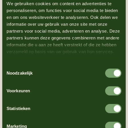
We gebruiken cookies om content en advertenties te
personaliseren, om functies voor social media te bieden
en om ons websiteverkeer te analyseren. Ook delen we
informatie over uw gebruik van onze site met onze
partners voor social media, adverteren en analyse. Deze
Sweet Chili
Truffelmayonaise
partners kunnen deze gegevens combineren met andere
Chipotle
Vol en hartig
informatie die u aan ze heeft verstrekt of die ze hebben
Zoet en pittig
verzameld op basis van uw gebruik van hun services.
Toestemmingsselectie
Noodzakelijk
Voorkeuren
Truffelmayonaise
Vegan mayo
Statistieken
Vol en hartig
Romig en glutenvrij
Marketing