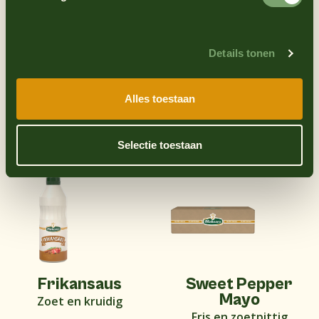
Details tonen
Alles toestaan
Vegan mayo
Vegan mayo
Romig en glutenvrij
Romig en glutenvrij
Selectie toestaan
Frikansaus
Sweet Pepper
Mayo
Zoet en kruidig
Fris en zoetpittig