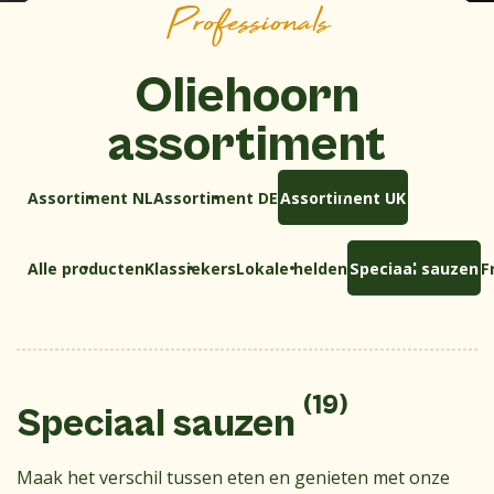
Professionals
Oliehoorn
assortiment
Assortiment NL
Assortiment DE
Assortiment UK
Alle producten
Klassiekers
Lokale helden
Speciaal sauzen
F
(19)
Speciaal sauzen
Maak het verschil tussen eten en genieten met onze