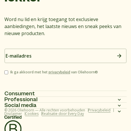
Word nu lid en krijg toegang tot exclusieve
aanbiedingen, het laatste nieuws en sneak peeks van
nieuwe producten.
E-
mailadres
Instemming
Ik ga akkoord met het
privacybeleid
van Oliehoorn®
Consument
Professional
Homepagina
Social media
Homepagina
© 2026 Oliehoorn — Alle rechten voorbehouden
Privacybeleid
Assortiment
Instagram
Disclaimer
Cookies
Realisatie door Every Day
Assortiment
Recepten
Facebook
Recepten