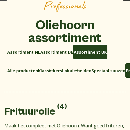
Professionals
Oliehoorn
assortiment
Assortiment NL
Assortiment DE
Assortiment UK
Alle producten
Klassiekers
Lokale helden
Speciaal sauzen
Fr
(4)
Frituurolie
Maak het compleet met Oliehoorn. Want goed frituren,